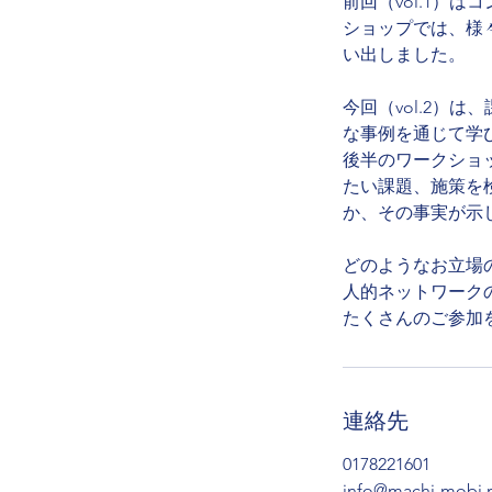
前回（vol.1）
ショップでは、様
い出しました。
今回（vol.2）
な事例を通じて学
後半のワークショ
たい課題、施策を
か、その事実が示
どのようなお立場
人的ネットワーク
たくさんのご参加
連絡先
0178221601
info@machi-mobi.n