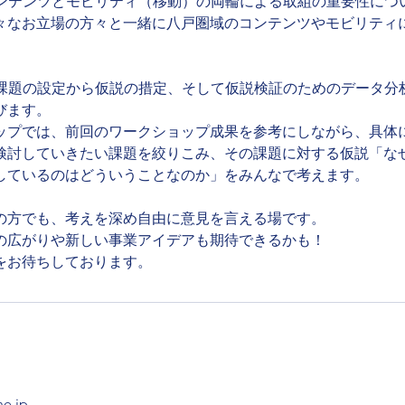
はコンテンツとモビリティ（移動）の両輪による取組の重要性に
々なお立場の方々と一緒に八戸圏域のコンテンツやモビリティ
は、課題の設定から仮説の措定、そして仮説検証のためのデータ
びます。
ップでは、前回のワークショップ成果を参考にしながら、具体
検討していきたい課題を絞りこみ、その課題に対する仮説「な
しているのはどういうことなのか」をみんなで考えます。
の方でも、考えを深め自由に意見を言える場です。
の広がりや新しい事業アイデアも期待できるかも！
をお待ちしております。
e.jp