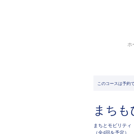
ホ
このコースは予約
まちもび
まちとモビリティ
（全4回を予定）