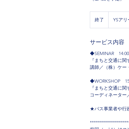
終了
終
YSア
了
サービス内容
◆SEMINAR 14:00 
『まちと交通に関
講師／（株）ケー
◆WORKSHOP 15:0
『まちと交通に関
コーディネーター
★バス事業者や行
*******************