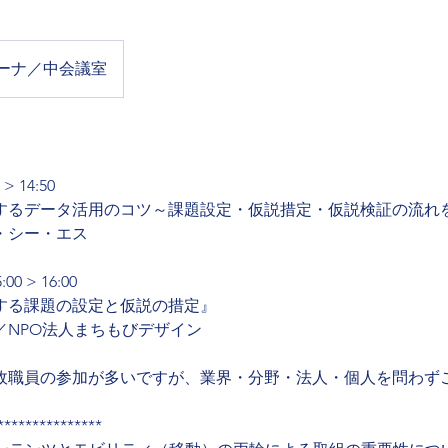
リーナ／中会議室
> 14:50
するデータ活用のコツ～課題設定・仮説措定・仮説検証の流れ
・シー・エス
0 > 16:00
する課題の設定と仮説の措定』
／NPO法人まちもびデザイン
政職員の参加が多いですが、業界・分野・法人・個人を問わず
***************